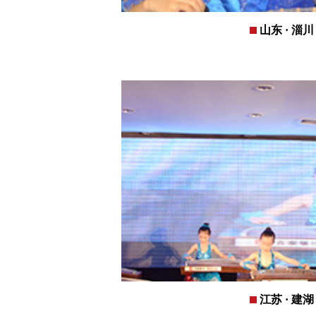
山东 · 淄川
江苏 · 建湖