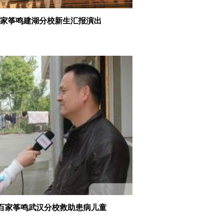
家筝鸣建湖分校新生汇报演出
 百家筝鸣武汉分校救助患病儿童